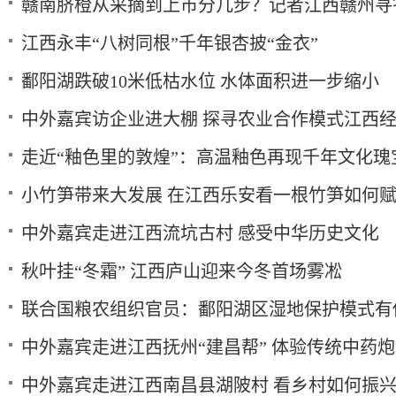
赣南脐橙从采摘到上市分几步？记者江西赣州寻
江西永丰“八树同根”千年银杏披“金衣”
鄱阳湖跌破10米低枯水位 水体面积进一步缩小
中外嘉宾访企业进大棚 探寻农业合作模式江西
走近“釉色里的敦煌”：高温釉色再现千年文化瑰
小竹笋带来大发展 在江西乐安看一根竹笋如何
中外嘉宾走进江西流坑古村 感受中华历史文化
秋叶挂“冬霜” 江西庐山迎来今冬首场雾凇
联合国粮农组织官员：鄱阳湖区湿地保护模式有
中外嘉宾走进江西抚州“建昌帮” 体验传统中药
中外嘉宾走进江西南昌县湖陂村 看乡村如何振