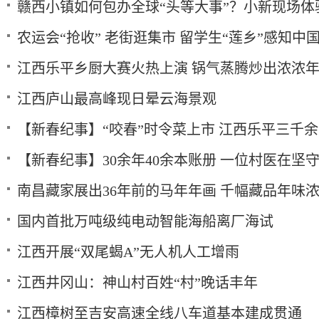
赣西小镇如何包办全球“头等大事”？小新现场体
农运会“抢收” 老街逛集市 留学生“莲乡”感知中
江西乐平乡厨大赛火热上演 锅气蒸腾炒出浓浓
江西庐山最高峰现日晕云海景观
【新春纪事】“咬春”时令菜上市 江西乐平三千
【新春纪事】30余年40余本账册 一位村医在坚
南昌藏家展出36年前的马年年画 千幅藏品年味
国内首批万吨级纯电动智能海船离厂海试
江西开展“双尾蝎A”无人机人工增雨
江西井冈山：神山村百姓“村”晚话丰年
江西樟树至吉安高速全线八车道基本建成贯通