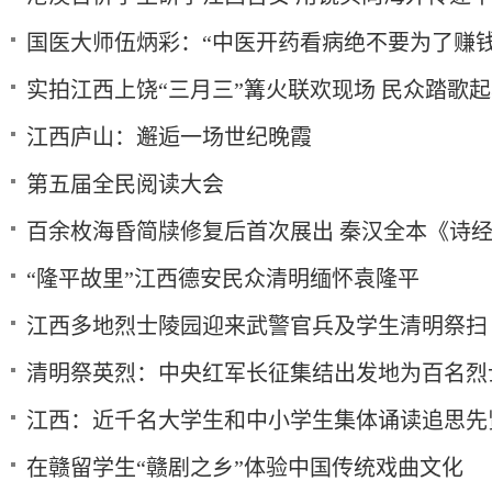
国医大师伍炳彩：“中医开药看病绝不要为了赚钱
实拍江西上饶“三月三”篝火联欢现场 民众踏歌
江西庐山：邂逅一场世纪晚霞
第五届全民阅读大会
百余枚海昏简牍修复后首次展出 秦汉全本《诗
“隆平故里”江西德安民众清明缅怀袁隆平
江西多地烈士陵园迎来武警官兵及学生清明祭扫
清明祭英烈：中央红军长征集结出发地为百名烈
江西：近千名大学生和中小学生集体诵读追思先
在赣留学生“赣剧之乡”体验中国传统戏曲文化