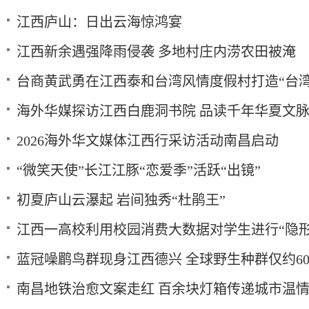
江西庐山：日出云海惊鸿宴
江西新余遇强降雨侵袭 多地村庄内涝农田被淹
台商黄武勇在江西泰和台湾风情度假村打造“台湾
海外华媒探访江西白鹿洞书院 品读千年华夏文
2026海外华文媒体江西行采访活动南昌启动
“微笑天使”长江江豚“恋爱季”活跃“出镜”
初夏庐山云瀑起 岩间独秀“杜鹃王”
江西一高校利用校园消费大数据对学生进行“隐形
蓝冠噪鹛鸟群现身江西德兴 全球野生种群仅约60
南昌地铁治愈文案走红 百余块灯箱传递城市温