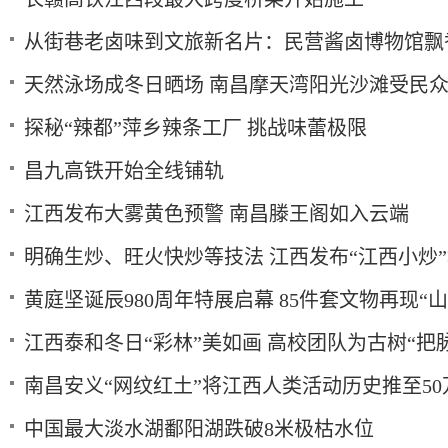
从街巷老卤味到文旅新名片：民营酱卤博物馆飘
天然泳场成冬日晒场 南昌摩天湾阳光沙滩受民
探秘“辣都”萍乡辣条工厂 挑战味蕾极限
昌九高铁开始全线铺轨
江西发布大雾黄色预警 南昌滕王阁如入云端
明确生炒、旺火快炒等技法 江西发布“江西小炒
黄庭坚诞辰980周年特展启幕 85件套文物再现“
江西泰和冬日“彩林”美如画 高校团队为古树“把
南昌安义“网纹红土”将江西人类活动历史推至50
中国最大淡水湖鄱阳湖跌破8米极枯水位