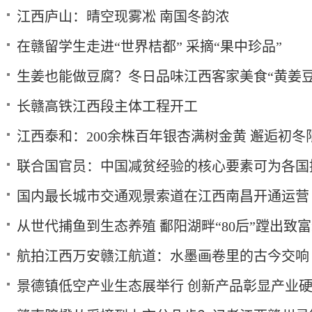
江西庐山：晴空现雾凇 南国冬韵浓
在赣留学生走进“世界桔都” 采摘“果中珍品”
生姜也能做豆腐？冬日品味江西客家美食“黄姜豆
长赣高铁江西段主体工程开工
江西泰和：200余株百年银杏满树金黄 邂逅初冬
联合国官员：中国减贫经验的核心要素可为各国
国内最长城市交通观景索道在江西南昌开通运营
从世代捕鱼到生态养殖 鄱阳湖畔“80后”蹚出致
航拍江西万安赣江航道：水墨画卷里的古今交响
景德镇低空产业生态展举行 创新产品彰显产业