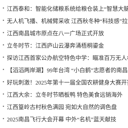
江西泰和：智能化储粮系统给粮仓装上“智慧大脑
无人机飞播、机械臂采收 江西秋冬种“科技感”
江西南昌城市原点在八一广场正式开放
立冬时节：江西庐山云瀑奔涌梧桐鎏金
探访江西首家公办航空特色中学：瞄准百万无人
【滔滔两岸潮】99年台湾 “小白鹤”志愿者的南
好玩刺激！2025年第十一届全国农耕健身大赛开
江西大余：立冬时节晒板鸭 特色美食远销海外
江西篁岭古村秋色满园 宛如大自然的调色盘
2025南昌飞行大会开幕 中外“名机”蓝天献技