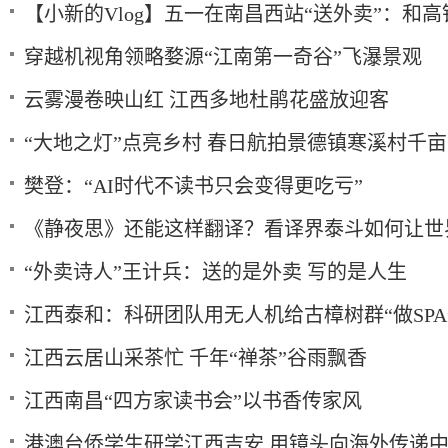
【小新的Vlog】五一在南昌西站“送外卖”：和高
穿越机视角领略婺源“江南第一奇谷”飞瀑景观
云雾漫卷映山红 江西多地杜鹃花盛放迎客
“大地之灯”点亮乡村 春日航拍景德镇寒溪村千
樊登：“AI时代不读书只会变得更吃亏”
《静夜思》还能这样翻译？看译界泰斗如何让世界
“外卖诗人”王计兵：送的是外卖 写的是人生
江西泰和：科研团队用无人机给古樟树群“做SPA
江西云居山采茶忙 千年“禅茶”谷雨飘香
江西南昌“四方家读书会”以书香传家风
港澳台侨学生研学江西吉安 用镜头向海外传递