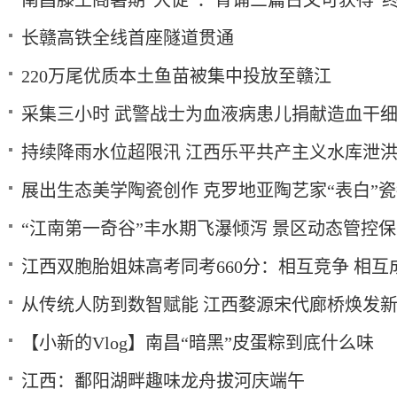
南昌滕王阁暑期“大促”：背诵三篇古文可获得“终
长赣高铁全线首座隧道贯通
220万尾优质本土鱼苗被集中投放至赣江
采集三小时 武警战士为血液病患儿捐献造血干
持续降雨水位超限汛 江西乐平共产主义水库泄
展出生态美学陶瓷创作 克罗地亚陶艺家“表白”
“江南第一奇谷”丰水期飞瀑倾泻 景区动态管控
江西双胞胎姐妹高考同考660分：相互竞争 相互
从传统人防到数智赋能 江西婺源宋代廊桥焕发
【小新的Vlog】南昌“暗黑”皮蛋粽到底什么味
江西：鄱阳湖畔趣味龙舟拔河庆端午