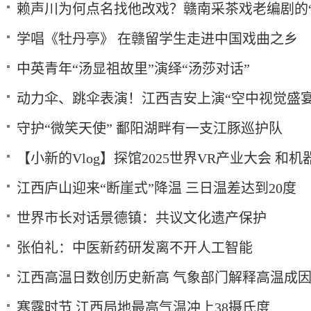
赖声川为何点名找他改戏？赣南采茶戏老编剧的“
学唱《牡丹亭》 在赣留学生走进中国戏曲之乡
中英青年“汤显祖故里”演绎“汤莎对话”
动力伞、跳伞表演！江西吉安上演“空中视觉盛宴
守护“微笑天使” 鄱阳湖畔有一支江豚巡护队
【小新的Vlog】探馆2025世界VR产业大会 和
江西庐山迎来“断崖式”降温 三日温差达到20度
世界市长对话景德镇：共议文化遗产保护
张伯礼：中医新药研发离不开人工智能
江西高温日数创历史新高 气象部门解释高温成
寒露时节 江西局地最高气温冲上38摄氏度