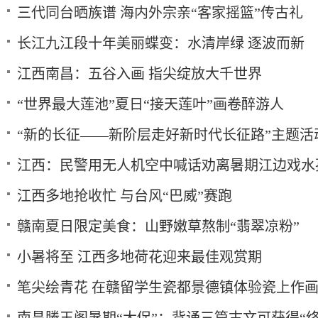
三代同台晒族谱 海内外宗亲“客家摇篮”传古礼
长江九江段十年美丽蝶变：水清岸绿 逐波而新
江西南昌：五谷入画 指尖绽放大千世界
“世界最大莲池”夏日“接天莲叶”画卷醉游人
“新的长征——新阶层走好新时代长征路”主题活
江西：民警用无人机空中喊话劝离暑期江边戏水
江西多地抢收忙 与台风“巴威”赛跑
赣南夏日限定美食：山野嫩草熬制“翡翠凉粉”
小暑将至 江西多地荷花迎来最佳观赏期
笔尖绘青花 在赣留学生瓷都景德镇体验瓷上作