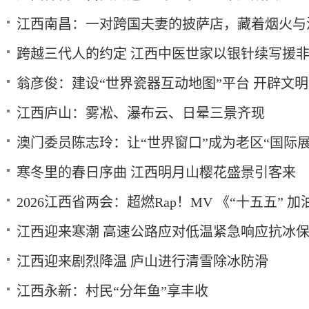
江西南昌：一对跨国夫妻的披萨店，藏着烟火与
跨越三代人的约定 江西中医世家以银针续写援
翁彦俊：建设“世界瓷器互动地图”平台 开辟文
江西庐山：雾凇、瀑布云、日晕三景齐现
澳门委员陈志玲：让“世界窗口”成为老区“国际展
寒冬里的春日序曲 江西明月山樱花盛景引客来
2026江西省两会：超燃Rap！MV 《“十五五” 加
江西迎来寒潮 高速公路应对低温紧急响应抗冰
江西迎来剧烈降温 庐山进行清雪除冰防滑
江西永新：村民“分年鱼”享丰收