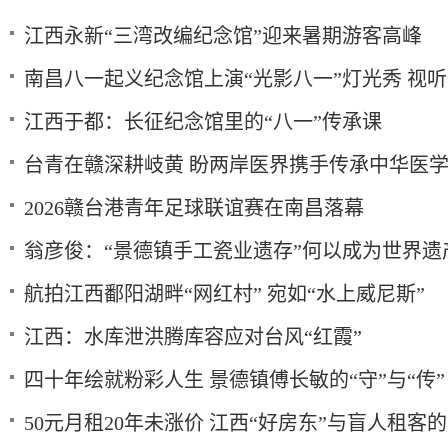
江西永新“三湾改编纪念馆”迎来暑期游客高峰
南昌八一起义纪念馆上演“光影八一”灯光秀 视
江西于都：长征纪念馆里的“八一”传承课
台青在赣深耕岐黄 盼两岸医界携手传承中华医
2026赣台港青年足球联谊赛在南昌落幕
翁彦俊：“景德镇手工瓷业遗存”何以成为世界遗
航拍江西鄱阳湖畔“网红村” 宛如“水上威尼斯”
江西：水库泄洪腾库容应对台风“红霞”
四十年绘就粉彩人生 景德镇傅长敏的“守”与“传”
50元月租20年未涨价 江西“好房东”与盲人租客的