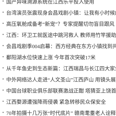
国产异味溯源系统在江西乐平投入使用
台湾演员张震现身会昌戏剧小镇：让我有小时候
高压氧舱成备考“新宠”？专家提醒切勿盲目跟风
江西：环卫工就医途中跳河救人 教师用竹竿援
会昌戏剧季004启幕：西方经典在东方小镇找到
鄱阳湖水位快速上涨 今年首次突破17米
从千年鱼史到生态新篇：江西瑞昌与长江四大家
中外网络达人走进“人文圣山”江西庐山 用镜头
中国台球职业俱乐部联赛激战正酣 塔猜亚上饶
江西婺源遭强降雨侵袭 紧急转移民众保安全
70年拍摄十几万张“时代底片” 赣南耄耋老人诠释