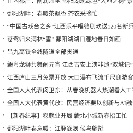
江西都昌：雨润湿地 鄱阳湖现绿色“大地之树”
鄱阳湖畔：春暖茶飘香 茶农采摘忙
“中国古戏台之乡”江西乐平唱赣剧欢送120名新
苍鹭归来满林“雪” 鄱阳湖湖口湿地春日如画
昌九高铁全线隧道全部贯通
赣粤龙狮共舞闹元宵 江西吉安上演非遗“双城记”
江西庐山三月免票开放 大口瀑布飞流千尺迎游
全国人大代表闵卫东：从春晚机器人热潮看人工
全国人大代表黄代放：民营经济要以创新与AI
【新春纪事】稳就业开局 赣北小城新春招工忙
鄱阳湖畔春意暖：江豚逐浪 候鸟翩跹