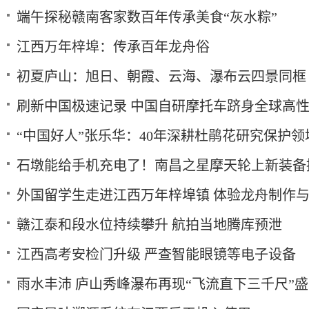
端午探秘赣南客家数百年传承美食“灰水粽”
江西万年梓埠：传承百年龙舟俗
初夏庐山：旭日、朝霞、云海、瀑布云四景同框
刷新中国极速记录 中国自研摩托车跻身全球高
“中国好人”张乐华：40年深耕杜鹃花研究保护领
石墩能给手机充电了！南昌之星摩天轮上新装备
外国留学生走进江西万年梓埠镇 体验龙舟制作
赣江泰和段水位持续攀升 航拍当地腾库预泄
江西高考安检门升级 严查智能眼镜等电子设备
雨水丰沛 庐山秀峰瀑布再现“飞流直下三千尺”