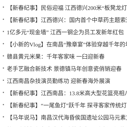
【新春纪事】民俗迎福 江西德兴200米“板凳龙
【新春纪事】江西德兴：国内首个中草药主题索
1亿多元“现金墙” 江西一钢企为员工发新年红包
【小新的Vlog】在南昌“豫章宴”体验穿越千年
赣县黄元米果：千年客家味 一臼迎新春
老手艺融合新技术 景德镇马年创意瓷俏销迎春
江西南昌杂技演员勤练功 迎新春海外展演
【新春纪事】江西南昌：13.8米高大型花篮亮
【新春纪事】“一尾鱼灯”跃千年 探寻客家传统
【马年说马】南昌汉代海昏侯国遗址公园马元素