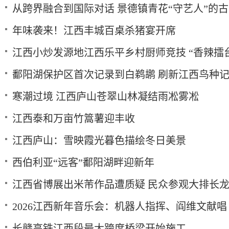
从跨界融合到国际对话 景德镇青花“守艺人”的
年味袭来！江西丰城百桌杀猪宴开席
江西小炒发源地江西乐平乡村厨师竞技 “香辣擂
鄱阳湖保护区首次记录到白鹈鹕 刷新江西鸟种
寒潮过境 江西庐山苍翠山林凝结雨凇雾凇
江西泰和万亩竹篙薯迎丰收
江西庐山：雪映霞光暮色描绘冬日美景
西伯利亚“远客”鄱阳湖畔迎新年
江西省博展出米芾作品遭质疑 民众参观大排长
2026江西新年音乐会：机器人指挥、阎维文献唱
长赣高铁江西段最大跨度桥梁开始施工