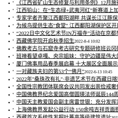
《江西省矿山生态修复与利用条例》12月施
江西铅山：在“生态绿+武夷河红”新赛道上
专家学者齐聚江西鄱阳湖畔 共谋长江江豚保
为候鸟提供生态"食堂" 江西鄱阳湖保护区
“2022日中文化艺术节IN万福寺”活动在京都
西藏佛学院开启秋季招生
2022-8-4 10:02
佛教考古与石窟寺考古研究专题研修班云冈
班禅看望卓嘎、央宗姐妹：守护边疆是伟大
厦门佛事用品春季展启幕 十大展区全面展
一对藏族夫妇的第53个“佛月”
2022-6-13 10:45
2022年"桑珠孜有礼"·非遗艺术节在西藏日
全国性宗教团体联席会议共同发出崇俭戒奢
中国佛教界纪念爱国高僧圆瑛法师诞辰144
中国天主教爱国会副主席雷世银：充分发挥
上海佛教界发起公益行动 150余吨吉祥贡面
西藏首次系统性发掘吐蕃高等级建筑遗址
202