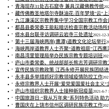
青海现存31处古石窟寺 兼具汉藏佛教传统
20
藏传佛教圣地塔尔寺酥油花:百年梦境"云"上
九江濂溪区宗教界集中学习全国宗教工作会
都昌县委常委王能耘暗访检查宗教活动场所
修水县台联寻访调研云岩寺三处遗址
2021-12-3
第十三届海峡两岸(鹰潭)道教文化论坛举行
2
海峡两岸道教界人士齐聚“道教祖庭”江西鹰
南昌湾里管理局举办民族宗教专题培训班
202
庐山市委常委、统战部部长熊志芳调研宗教
宣传民族宗教政策 江西永修开展民族团结
永丰县多举措抓好宗教领域疫情防控工作
202
永修宗教界人士开展"爱党爱国爱社会主义"
庐山市组织宗教界人士接种新冠疫苗
2021-6-7 
中国旅游日:“我从万年来”系列特色活动 助
曹国庆在上饶市信州区调研民族宗教工作
202