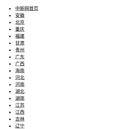
中新网首页
安徽
北京
重庆
福建
甘肃
贵州
广东
广西
海南
河北
河南
湖北
湖南
江苏
江西
吉林
辽宁