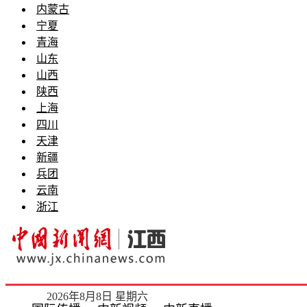
内蒙古
宁夏
青海
山东
山西
陕西
上海
四川
天津
新疆
兵团
云南
浙江
2026年8月8日 星期六