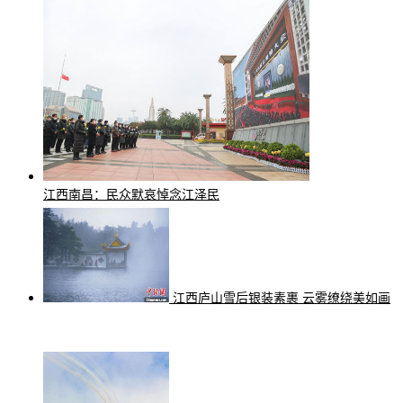
江西南昌：民众默哀悼念江泽民
江西庐山雪后银装素裹 云雾缭绕美如画