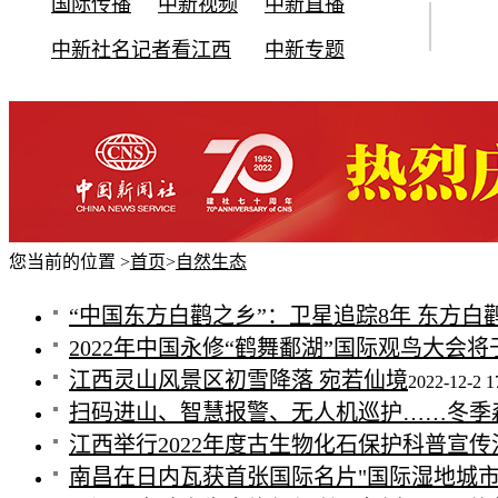
国际传播
中新视频
中新直播
中新社名记者看江西
中新专题
您当前的位置 >
首页
>
自然生态
“中国东方白鹳之乡”：卫星追踪8年 东方
2022年中国永修“鹤舞鄱湖”国际观鸟大会将
江西灵山风景区初雪降落 宛若仙境
2022-12-2 1
扫码进山、智慧报警、无人机巡护……冬季
江西举行2022年度古生物化石保护科普宣传
南昌在日内瓦获首张国际名片"国际湿地城市