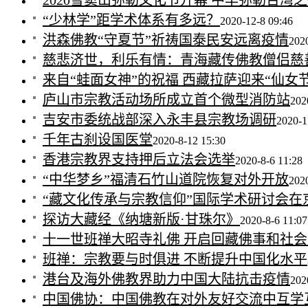
2020雪窦山弥勒文化节开幕 中华弥勒台湾
“少林学”距学术体系有多远？
2020-12-8 09:46
洪森佛教“守夏节”祈祷国泰民安远离疫情
202
慈悲济世，利乐有情：青海藏传佛教僧侣慈善
来自“蛙面女神”的祝福 西藏拉萨迎来“仙女节
庐山市宗教活动场所成立首个微型消防站
202
吉安市委统战部深入永丰县宗教场调研
2020-1
千年古刹设国医堂
2020-8-12 15:30
香港宗教界支持押后立法会选举
2020-8-6 11:28
“中华梦乡”福清石竹山道院恢复对外开放
2020
“藏文化传承与宗教信仰”国际学术研讨会在
探访大藏经《纳塘新版·甘珠尔》
2020-8-6 11:07
十一世班禅大昭寺礼佛 开启回藏佛事和社
班禅：宗教要与时俱进 不断提升中国化水平
港台及海外佛教界助力中国大陆抗击疫情
202
中国佛协：中国佛教在对外友好交流中互学