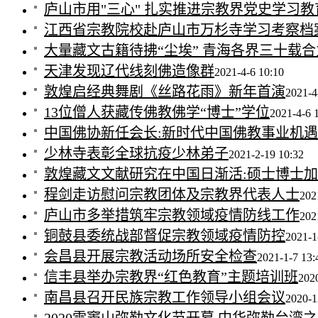
庐山市用"三心" 扎实推进宗教界党史学习教
江西省宗教院校赴庐山市万杉寺学习考察档
大量藏文古籍待拂“尘埃” 青海各界三十载
天津发现辽代线刻佛造像群
2021-4-6 10:10
敦煌启经典舞剧《丝路花雨》新年首演
2021-4
13位僧人获藏传佛教佛学“博士”学位
2021-4-6 
中国佛协新任会长:新时代中国佛教事业机
少林寺表彰全球抗疫少林弟子
2021-2-19 10:32
敦煌藏文文献研究在中国日渐活:硕士博士
程剑走访慰问宗教团体及宗教界代表人士
202
庐山市多举措筑牢宗教领域疫情防线工作
202
铜鼓县委统战部督促宗教领域疫情防控
2021-1
会昌县开展宗教活动场所安全检查
2021-1-7 13:
信丰县举办宗教界“红色教育”主题培训班
202
南昌县召开民族宗教工作领导小组会议
2020-1