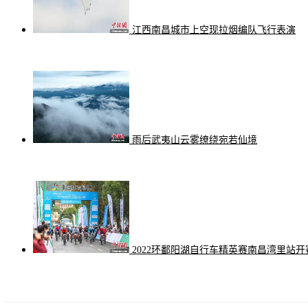
江西南昌城市上空现拉烟编队飞行表演
雨后武夷山云雾缭绕宛若仙境
2022环鄱阳湖自行车精英赛南昌湾里站开