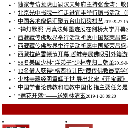
独家专访龙虎山嗣汉天师府主持张金涛：敬
北京光中书院一行走进宜丰举行赠书活动（
中国各地僧侣汇聚五台山切磋棋艺
2019-9-27 15
“禅灯默照”月真法师墨迹展在剑桥大学开幕
2
西藏藏传佛教界举行活动祈愿中国繁荣昌盛
西藏藏传佛教界举行活动祈愿中国繁荣昌盛
西藏拉萨雪顿节开幕 哲蚌寺展佛吸引外籍游
58名美国少林“洋弟子”少林寺归山朝圣
2019-9
12名僧人获得“格西拉让巴”藏传佛教最高学
少林寺藏经阁重辉于世 展出北宋《开宝藏
中国学者论佛教和道教中国化 指主要任务
“莲花开落”——送别林清玄
2019-1-28 09:20