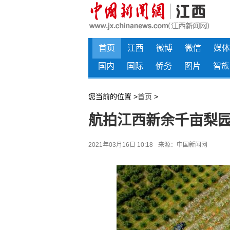
首页
江西
微博
微信
媒体
国内
国际
侨务
图片
智族
您当前的位置 >
首页
>
航拍江西新余千亩梨
2021年03月16日 10:18
来源：
中国新闻网