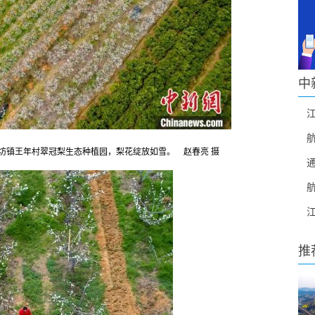
中
罗坊镇王年村翠冠梨生态种植园，梨花绽放如雪。 赵春亮 摄
推