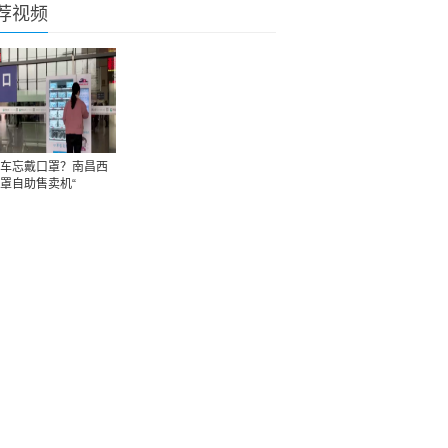
荐视频
车忘戴口罩？南昌西
罩自助售卖机“