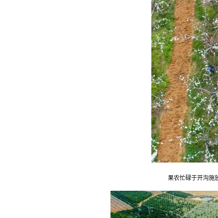
果农忙碌于开沟施