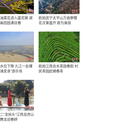
油菜花进入盛花期 湖
航拍武宁太平山万亩野樱
画田园满目春
花次第盛开 蔚为美丽
水位下降 九江一处裸
航拍江西吉水茶园春韵 村
滩变身"游乐场
民茶园赶摘春茶
二“龙抬头”江西龙虎山
舞龙迎春耕