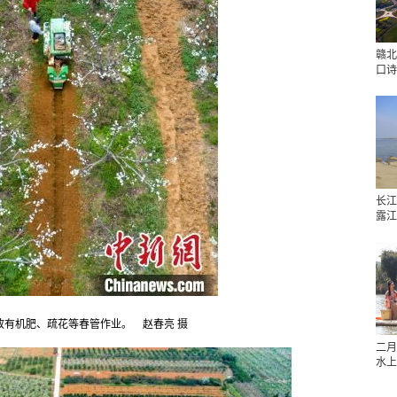
赣北
口诗
长江
露江
放有机肥、疏花等春管作业。 赵春亮 摄
二月
水上