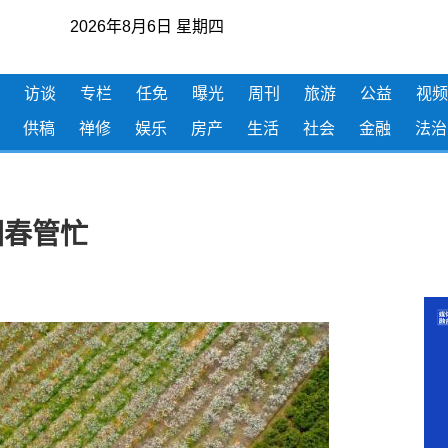
2026年8月6日 星期四
访谈
专栏
任免
曝光
周刊
旅游
公益
视频
供稿
禅修
娱乐
房产
生活
社会
金融
法治
园春管忙