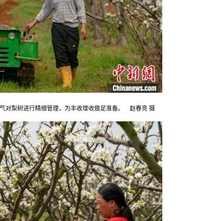
气对梨树进行精细管理，为丰收增收做足准备。 赵春亮 摄