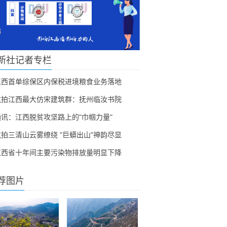
新社记者专栏
江西首单综保区内保税进境粮食业务落地
航拍江西最大仿宋建筑群：抚州临汝书院
通讯：江西脱贫攻坚路上的"巾帼力量"
航拍三清山云雾缭绕 "巨蟒出山"神韵尽显
江西省十年间主要污染物排放量明显下降
荐图片