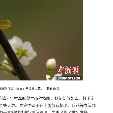
簇簇梨花随风摇曳引来蜜蜂无数。 赵春亮 摄
坊镇王年村翠冠梨生态种植园，梨花绽放如雪。数千亩
蜜蜂无数。果农忙碌于开沟施放有机肥、疏花等春管作
力天气对梨树进行精细管理，为丰收增收做足准备。