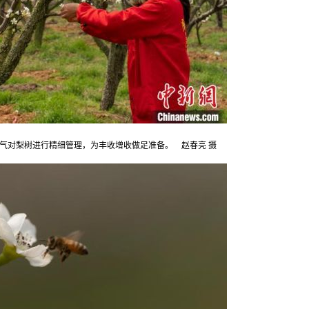
气对梨树进行精细管理，为丰收增收做足准备。 赵春亮 摄