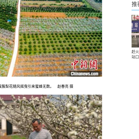
推
赶火
站口
簇簇梨花随风摇曳引来蜜蜂无数。 赵春亮 摄