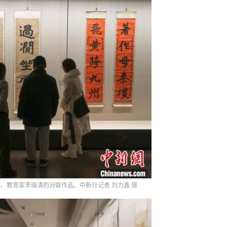
、教育家李瑞清的对联作品。中新社记者 刘力鑫 摄