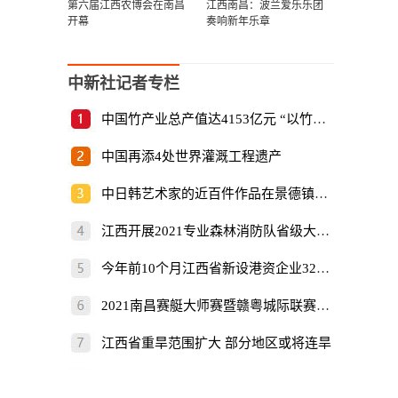
第六届江西农博会在南昌
江西南昌：波兰爱乐乐团
开幕
奏响新年乐章
中新社记者专栏
中国竹产业总产值达4153亿元 “以竹代塑”倡
中国再添4处世界灌溉工程遗产
中日韩艺术家的近百件作品在景德镇展出
江西开展2021专业森林消防队省级大比武
今年前10个月江西省新设港资企业325家
2021南昌赛艇大师赛暨赣粤城际联赛开赛
江西省重旱范围扩大 部分地区或将连旱