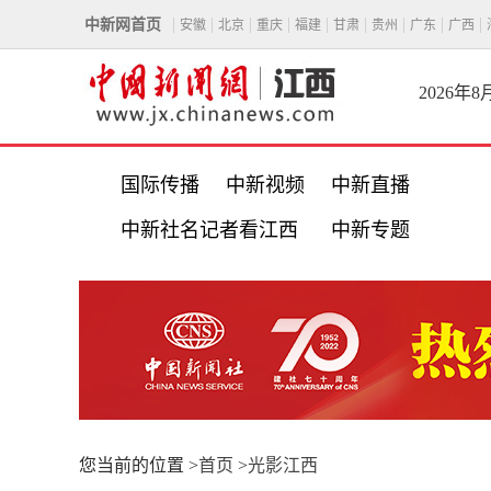
中新网首页
安徽
北京
重庆
福建
甘肃
贵州
广东
广西
2026年
国际传播
中新视频
中新直播
中新社名记者看江西
中新专题
您当前的位置 >
首页
>
光影江西