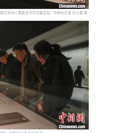
中国北宋诗人黄庭坚书写的墓志铭。中新社记者 刘力鑫 摄