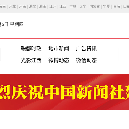
海南
河北
河南
湖北
湖南
江苏
江西
吉林
辽宁
内蒙古
宁夏
青海
山
8月6日 星期四
赣鄱时政
地市新闻
广告资讯
光影江西
微博动态
微信动态