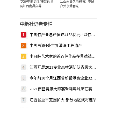
“文献中的长征”主题阅读
江西南昌久雨初晴：市民
展江西南昌启幕
户外享受春光
中新社记者专栏
中国竹产业总产值达4153亿元 “以竹代塑”倡
中国再添4处世界灌溉工程遗产
中日韩艺术家的近百件作品在景德镇展出
江西开展2021专业森林消防队省级大比武
今年前10个月江西省新设港资企业325家
2021南昌赛艇大师赛暨赣粤城际联赛开赛
江西省重旱范围扩大 部分地区或将连旱