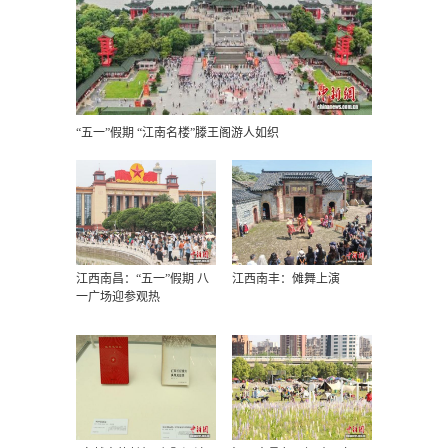
“五一”假期 “江南名楼”滕王阁游人如织
江西南昌：“五一”假期 八
江西南丰：傩舞上演
一广场迎参观热