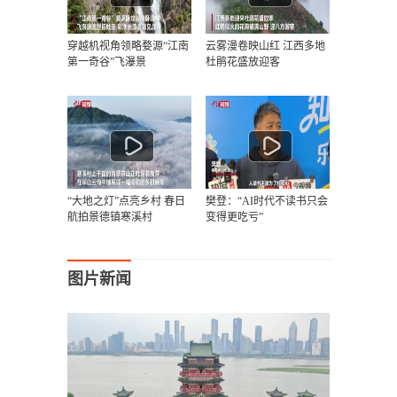
穿越机视角领略婺源“江南
云雾漫卷映山红 江西多地
第一奇谷”飞瀑景
杜鹃花盛放迎客
“大地之灯”点亮乡村 春日
樊登：“AI时代不读书只会
航拍景德镇寒溪村
变得更吃亏”
图片新闻