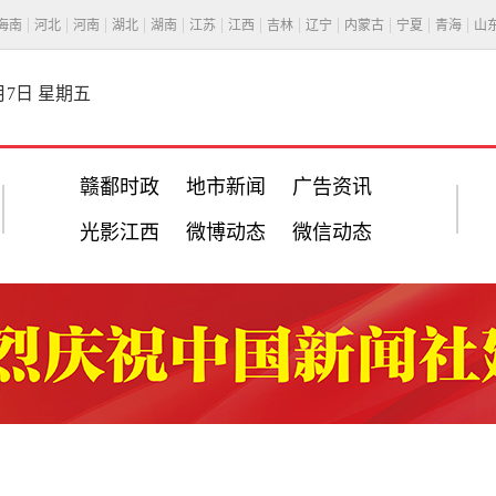
海南
河北
河南
湖北
湖南
江苏
江西
吉林
辽宁
内蒙古
宁夏
青海
山
8月7日 星期五
赣鄱时政
地市新闻
广告资讯
光影江西
微博动态
微信动态