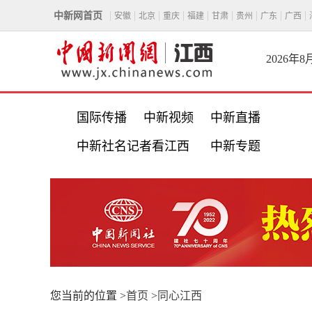
中新网首页
安徽
北京
重庆
福建
甘肃
贵州
广东
广西
2026年
国际传播
中新视频
中新直播
中新社名记者看江西
中新专题
您当前的位置 >
首页
>
同心江西