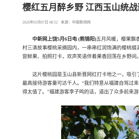
樱红五月醉乡野 江西玉山统
2026年05月07日 08:52
来源：
中国新闻网
中新网上饶5月6日电 (熊锦阳)
五月风暖，樱果飘
村三清故事樱桃采摘园内，一串串红润饱满的樱桃缀
尝鲜果、拍照打卡，欢声笑语伴着果香回荡在乡野间
这片樱桃园是玉山县新晋网红打卡地之一，吸引了
最高接待游客量可达千人。“我们特意从福建自驾过
得太值了。”福建游客李子鸣的话，道出了众多前来