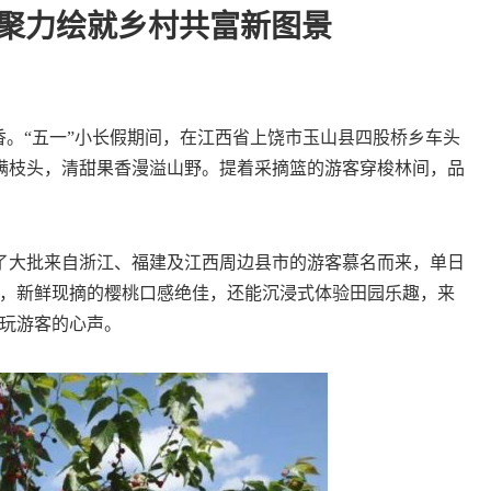
战聚力绘就乡村共富新图景
香。“五一”小长假期间，在江西省上饶市玉山县四股桥乡车头
满枝头，清甜果香漫溢山野。提着采摘篮的游客穿梭林间，品
。
大批来自浙江、福建及江西周边县市的游客慕名而来，单日
来，新鲜现摘的樱桃口感绝佳，还能沉浸式体验田园乐趣，来
游玩游客的心声。