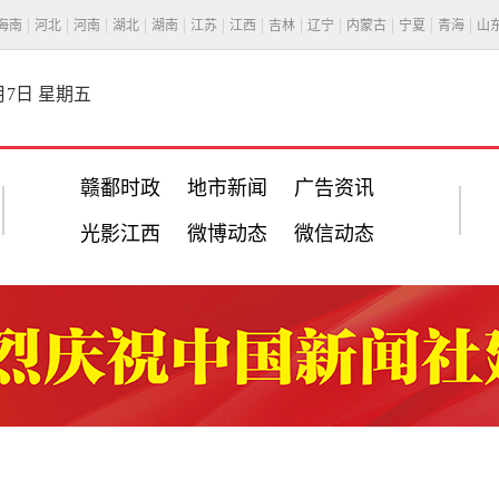
海南
河北
河南
湖北
湖南
江苏
江西
吉林
辽宁
内蒙古
宁夏
青海
山
8月7日 星期五
赣鄱时政
地市新闻
广告资讯
光影江西
微博动态
微信动态