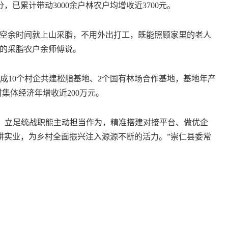
已累计带动3000余户林农户均增收近3700元。
空余时间就上山采脂，不用外出打工，既能照顾家里的老人
村的采脂农户余师傅说。
10个村企共建松脂基地、2个国有林场合作基地，基地年产
村集体经济年增收近200万元。
，立足统战职能主动担当作为，精准搭建对接平台、做优企
耕实业，为乡村全面振兴注入源源不断的活力。”崇仁县委常