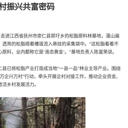
乡村振兴共富密码
，走进江西省抚州市崇仁县郭圩乡的松脂原料林基地，漫山遍
，透亮的松脂顺着槽道流入悬挂的采集袋中。“这松脂看着不
原料，业内都称它是‘液态黄金’。”基地负责人陈富荣说。
已将松脂产业打造成当地“一县一品”林业主导产业。围绕
万企兴万村”行动，牵头开展企村对接工作，推动企业资金、
激活乡村发展活力。