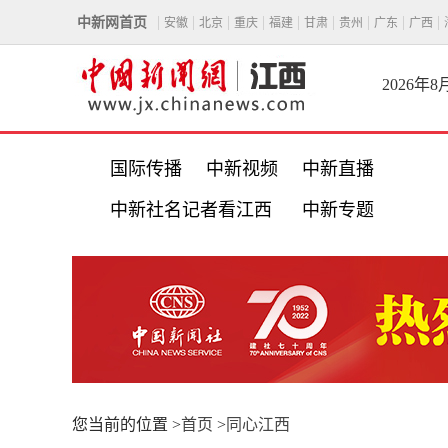
中新网首页
安徽
北京
重庆
福建
甘肃
贵州
广东
广西
2026年
国际传播
中新视频
中新直播
中新社名记者看江西
中新专题
您当前的位置 >
首页
>
同心江西