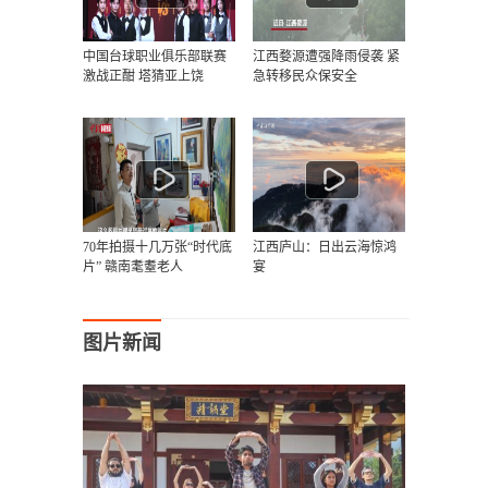
中国台球职业俱乐部联赛
江西婺源遭强降雨侵袭 紧
激战正酣 塔猜亚上饶
急转移民众保安全
70年拍摄十几万张“时代底
江西庐山：日出云海惊鸿
片” 赣南耄耋老人
宴
图片新闻