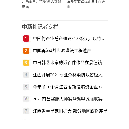
江西南昌：“520”新人登记
海外华文媒体走进江西庐
结婚
山
中新社记者专栏
中国竹产业总产值达4153亿元 “以竹代塑”倡
中国再添4处世界灌溉工程遗产
中日韩艺术家的近百件作品在景德镇展出
江西开展2021专业森林消防队省级大比武
今年前10个月江西省新设港资企业325家
2021南昌赛艇大师赛暨赣粤城际联赛开赛
江西省重旱范围扩大 部分地区或将连旱